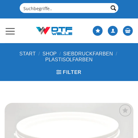
Zum
Inhalt
springen
START
/
SHOP
/
SIEBDRUCKFARBEN
/
PLASTISOLFARBEN
FILTER
Artikel
merken