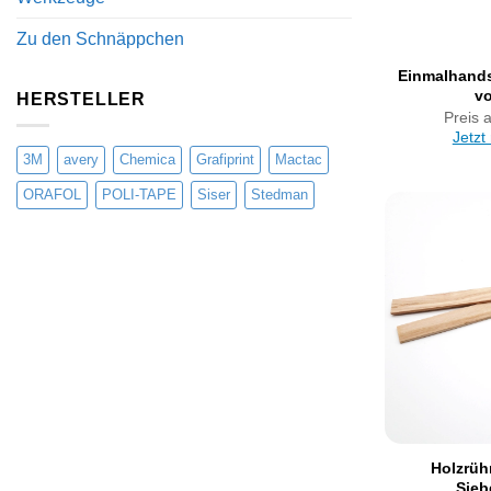
Zu den Schnäppchen
Einmalhand
vo
HERSTELLER
Preis 
Jetzt
3M
avery
Chemica
Grafiprint
Mactac
ORAFOL
POLI-TAPE
Siser
Stedman
Holzrüh
Sieb