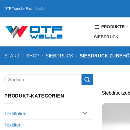
Zum
DTF Transfer Fachhändler
Inhalt
springen
PRODUKTE
SIEBDRUCK
START
/
SHOP
/
SIEBDRUCK
/
SIEBDRUCK ZUBEHÖ
Siebdruckzub
PRODUKT-KATEGORIEN
Textilfolien
Textilien