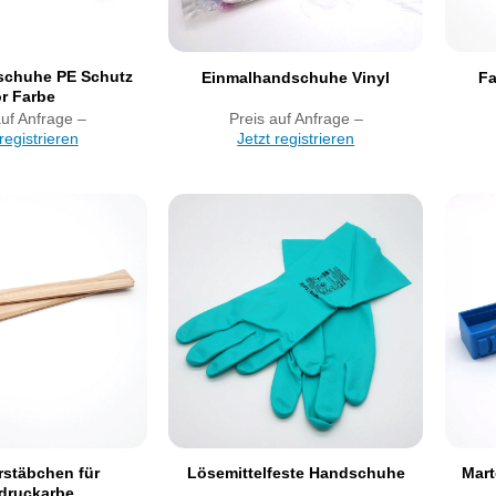
schuhe PE Schutz
Einmalhandschuhe Vinyl
Fa
r Farbe
auf Anfrage –
Preis auf Anfrage –
 registrieren
Jetzt registrieren
Artikel
Artikel
merken
merken
rstäbchen für
Lösemittelfeste Handschuhe
Mart
druckarbe