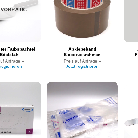
 VORRÄTIG
ter Farbspachtel
Abklebeband
Edelstahl
Siebdruckrahmen
F
auf Anfrage –
Preis auf Anfrage –
 registrieren
Jetzt registrieren
Artikel
Artikel
merken
merken