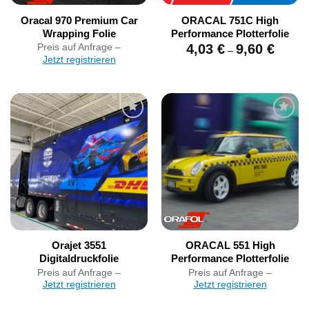
Oracal 970 Premium Car
ORACAL 751C High
Wrapping Folie
Performance Plotterfolie
Preissp
Preis auf Anfrage –
4,03
€
9,60
€
–
4,03 €
Jetzt registrieren
bis
9,60 €
Artikel
Artikel
merken
merken
Orajet 3551
ORACAL 551 High
Digitaldruckfolie
Performance Plotterfolie
Preis auf Anfrage –
Preis auf Anfrage –
Jetzt registrieren
Jetzt registrieren