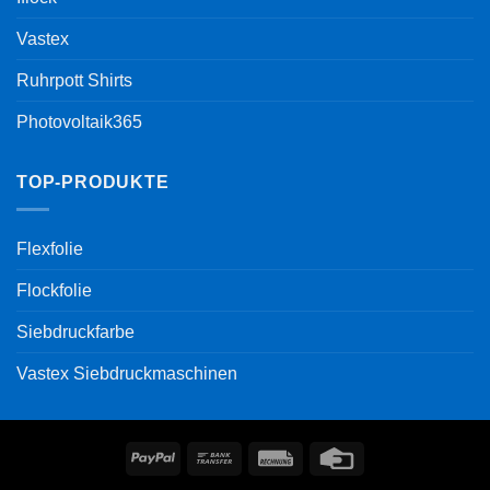
Vastex
Ruhrpott Shirts
Photovoltaik365
TOP-PRODUKTE
Flexfolie
Flockfolie
Siebdruckfarbe
Vastex Siebdruckmaschinen
PayPal
Bank
Rechung
Credit
Transfer
Card