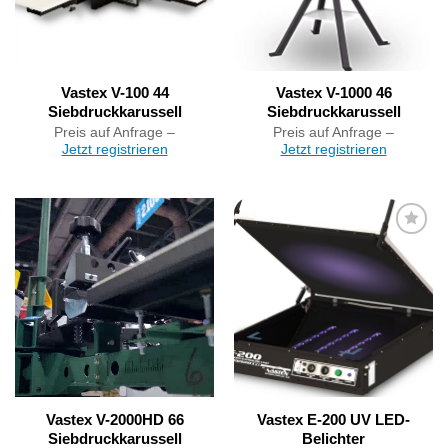
Vastex V-100 44
Vastex V-1000 46
Siebdruckkarussell
Siebdruckkarussell
Preis auf Anfrage –
Preis auf Anfrage –
Jetzt registrieren
Jetzt registrieren
Artikel
merken
Loaded
:
Progress
:
Unmute
0%
0%
Vastex V-2000HD 66
Vastex E-200 UV LED-
Siebdruckkarussell
Belichter