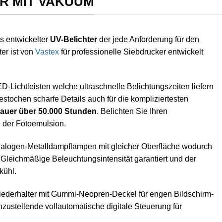
ER MIT VAKUUM
fis entwickelter
UV-Belichter
der jede Anforderung für den
er ist von
Vastex
für professionelle Siebdrucker entwickelt
-Lichtleisten welche ultraschnelle Belichtungszeiten liefern
estochen scharfe Details auch für die kompliziertesten
uer über 50.000 Stunden
. Belichten Sie Ihren
 der Fotoemulsion.
 Halogen-Metalldampflampen mit gleicher Oberfläche wodurch
Gleichmäßige Beleuchtungsintensität garantiert und der
kühl.
Niederhalter mit Gummi-Neopren-Deckel für engen Bildschirm-
nzustellende vollautomatische digitale Steuerung für