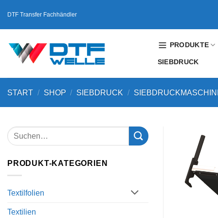
Zum
DTF Transfer Fachhändler
Inhalt
springen
PRODUKTE
SIEBDRUCK
START
/
SHOP
/
SIEBDRUCK
/
SIEBDRUCKMASCHIN
PRODUKT-KATEGORIEN
Textilfolien
Textilien