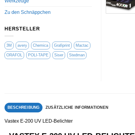
Werkzeuge
Zu den Schnäppchen
HERSTELLER
3M
avery
Chemica
Grafiprint
Mactac
ORAFOL
POLI-TAPE
Siser
Stedman
BESCHREIBUNG
ZUSÄTZLICHE INFORMATIONEN
Vastex E-200 UV LED-Belichter