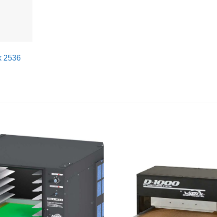
k 2536
Artikel
merken