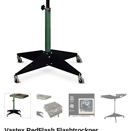
Vastex RedFlash Flashtrockner