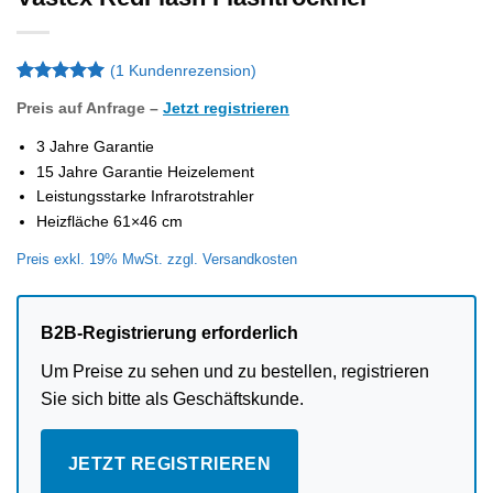
(
1
Kundenrezension)
Bewertet
1
Preis auf Anfrage –
Jetzt registrieren
mit
5
von
5, basierend
3 Jahre Garantie
auf
Kundenbewertung
15 Jahre Garantie Heizelement
Leistungsstarke Infrarotstrahler
Heizfläche 61×46 cm
Preis exkl. 19% MwSt. zzgl. Versandkosten
B2B-Registrierung erforderlich
Um Preise zu sehen und zu bestellen, registrieren
Sie sich bitte als Geschäftskunde.
JETZT REGISTRIEREN