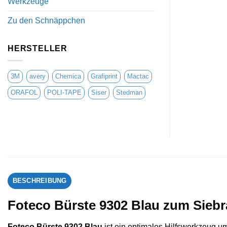
Werkzeuge
Zu den Schnäppchen
HERSTELLER
3M
avery
Chemica
Grafiprint
Mactac
ORAFOL
POLI-TAPE
Siser
Stedman
BESCHREIBUNG
Foteco Bürste 9302 Blau zum Sieb
Foteco Bürste 9302 Blau
ist ein optimales Hilfswerkzeug 