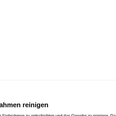
rahmen reinigen
um Siebrahmen zu entschichten und das Gewebe zu reinigen. D