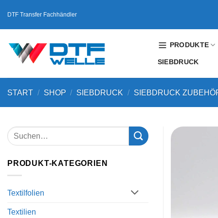
Zum
DTF Transfer Fachhändler
Inhalt
springen
PRODUKTE
SIEBDRUCK
START
/
SHOP
/
SIEBDRUCK
/
SIEBDRUCK ZUBEHÖ
PRODUKT-KATEGORIEN
Textilfolien
Textilien