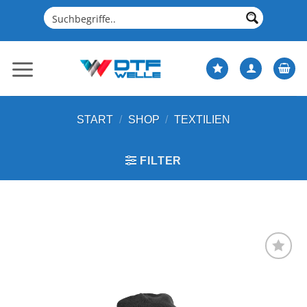
Zum
Inhalt
springen
START
/
SHOP
/
TEXTILIEN
FILTER
Artikel
merken