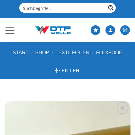
Zum
Inhalt
springen
START
/
SHOP
/
TEXTILFOLIEN
/
FLEXFOLIE
FILTER
Artikel
merken