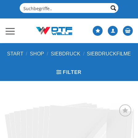
Zum
Inhalt
springen
START
/
SHOP
/
SIEBDRUCK
/
SIEBDRUCKFILME
FILTER
Artikel
merken