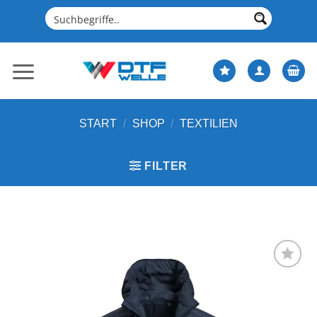
Zum
Inhalt
springen
START
/
SHOP
/
TEXTILIEN
FILTER
Artikel
merken