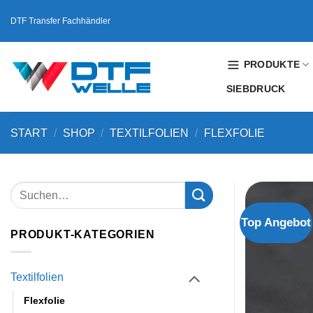
Zum
DTF Transfer Fachhändler
Inhalt
springen
PRODUKTE
SIEBDRUCK
START
/
SHOP
/
TEXTILFOLIEN
/
FLEXFOLIE
Top Angebot
PRODUKT-KATEGORIEN
Textilfolien
Flexfolie