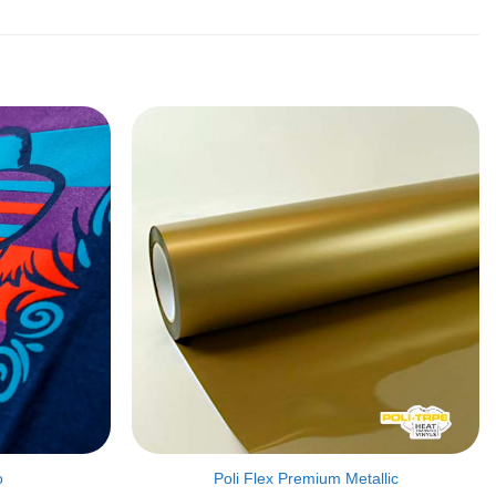
Artikel
Artikel
merken
merken
o
Poli Flex Premium Metallic